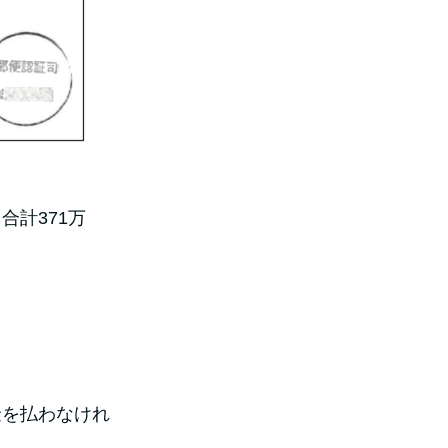
計371万
金を払わなけれ